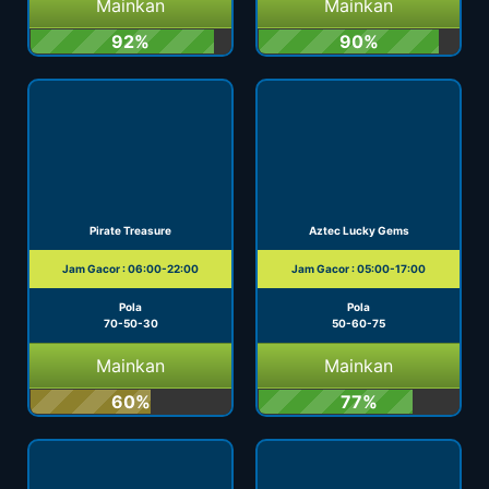
Mainkan
Mainkan
92%
90%
Pirate Treasure
Aztec Lucky Gems
Jam Gacor : 06:00-22:00
Jam Gacor : 05:00-17:00
Pola
Pola
70-50-30
50-60-75
Mainkan
Mainkan
60%
77%