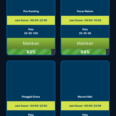
Pos Kamling
Pasar Malam
Jam Gacor : 00:00-23:59
Jam Gacor : 05:00-14:00
Pola
Pola
25-50-100
25-25-50
Mainkan
Mainkan
93%
94%
Penggali Emas
Macan Hoki
Jam Gacor : 04:00-22:00
Jam Gacor : 00:00-23:59
Pola
Pola