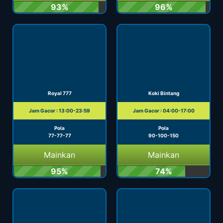
93%
96%
Royal 777
Koki Bintang
Jam Gacor : 13:00-23:59
Jam Gacor : 04:00-17:00
Pola
Pola
77-77-77
90-100-150
Mainkan
Mainkan
95%
74%