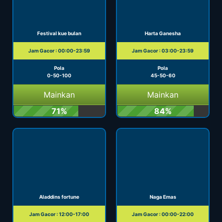
Festival kue bulan
Harta Ganesha
Jam Gacor : 00:00-23:59
Jam Gacor : 03:00-23:59
Pola
Pola
0-50-100
45-50-60
Mainkan
Mainkan
71%
84%
Aladdins fortune
Naga Emas
Jam Gacor : 12:00-17:00
Jam Gacor : 00:00-22:00