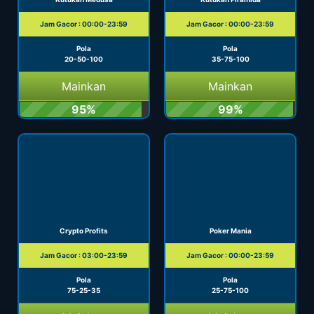
Jam Gacor : 00:00-23:59
Jam Gacor : 00:00-23:59
Pola
Pola
20-50-100
35-75-100
Mainkan
Mainkan
95%
99%
Crypto Profits
Poker Mania
Jam Gacor : 03:00-23:59
Jam Gacor : 00:00-23:59
Pola
Pola
75-25-35
25-75-100