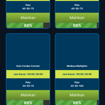
Pola
Pola
40-50-75
40-50-75
Mainkan
Mainkan
86%
96%
Kuis Cerdas Cermat
Medusa Multiplier
Jam Gacor : 04:00-20:00
Jam Gacor : 00:00-23:59
Pola
Pola
30-55-75
35-50-100
Mainkan
Mainkan
86%
96%