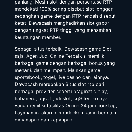
panjang. Mesin slot dengan persentase RTP
mendekati 100% sering disebut slot longgar
sedangkan game dengan RTP rendah disebut
ketat. Dewacash menghadirkan slot gacor
dengan tingkat RTP tinggi yang menambah
keuntungan member.
Sebagai situs terbaik, Dewacash game Slot
saja, Agen Judi Online Terbaik s memiliki
berbagai game dengan berbagai bonus yang
menarik dan melimpah. Mainkan game
sportsbook, togel, live casino dan lainnya.
Dewacash merupakan Situs slot rtp dari
berbagai provider seperti pragmatic play,
habanero, pgsoft, idnslot, cq9 terpercaya
yang memiliki fasilitas Online 24 jam nonstop,
Layanan ini akan memudahkan kamu bermain
dimanapun dan kapanpun.