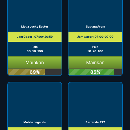
Mega Lucky Easter
Sabung Ayam
Jam Gacor : 07:00-20:59
Jam Gacor : 07:00-07:00
Pola
Pola
60-50-100
50-20-100
Mainkan
Mainkan
69%
85%
Mobile Legends
Bartender777