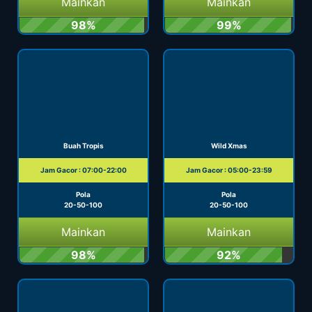
Mainkan
Mainkan
98%
99%
Buah Tropis
Wild Xmas
Jam Gacor : 07:00-22:00
Jam Gacor : 05:00-23:59
Pola
Pola
20-50-100
20-50-100
Mainkan
Mainkan
98%
92%