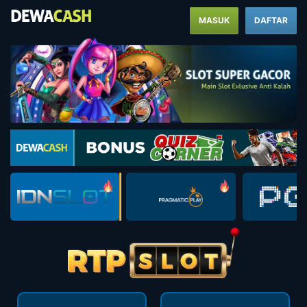
MASUK
DAFTAR