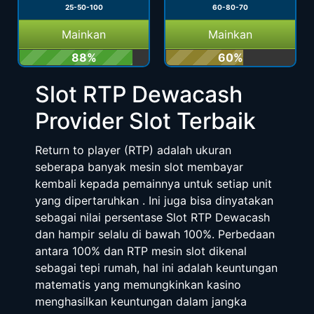
25-50-100
60-80-70
Mainkan
Mainkan
88%
60%
Slot RTP Dewacash
Provider Slot Terbaik
Return to player (RTP) adalah ukuran
seberapa banyak mesin slot membayar
kembali kepada pemainnya untuk setiap unit
yang dipertaruhkan . Ini juga bisa dinyatakan
sebagai nilai persentase Slot RTP Dewacash
dan hampir selalu di bawah 100%. Perbedaan
antara 100% dan RTP mesin slot dikenal
sebagai tepi rumah, hal ini adalah keuntungan
matematis yang memungkinkan kasino
menghasilkan keuntungan dalam jangka