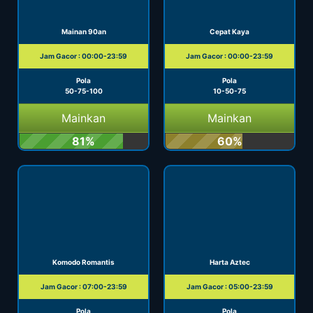
Mainan 90an
Cepat Kaya
Jam Gacor : 00:00-23:59
Jam Gacor : 00:00-23:59
Pola
Pola
50-75-100
10-50-75
Mainkan
Mainkan
81%
60%
Komodo Romantis
Harta Aztec
Jam Gacor : 07:00-23:59
Jam Gacor : 05:00-23:59
Pola
Pola