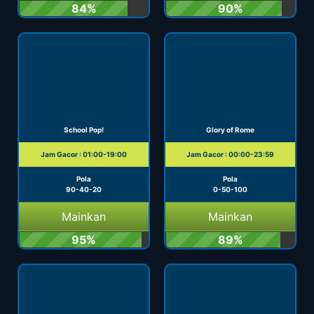
84%
90%
School Pop!
Glory of Rome
Jam Gacor : 01:00-19:00
Jam Gacor : 00:00-23:59
Pola
Pola
90-40-20
0-50-100
Mainkan
Mainkan
95%
89%