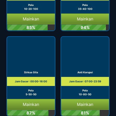
Pola
Pola
10-20-100
35-40-100
Mainkan
Mainkan
85%
94%
Sirkus Gila
Anti Korupsi
Jam Gacor : 00:00-16:00
Jam Gacor : 07:00-23:59
Pola
Pola
5-50-50
10-80-50
Mainkan
Mainkan
87%
81%